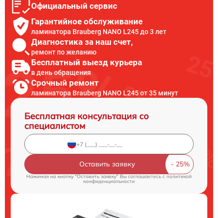
Официальный сервис
Гарантийное обслуживание
ламинатора Brauberg NANO L245 до 3 лет
Диагностика за наш счет,
ремонт по желанию
Бесплатный выезд курьера
в день обращения
Срочный ремонт
ламинатора Brauberg NANO L245 от 35 минут
Бесплатная консультация со
специалистом
Оставить заявку
Нажимая на кнопку "Оставить заявку" Вы соглашаетесь c
политикой
конфиденциальности